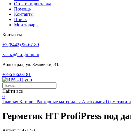
Оплата и доставка
Помощь
Контакты
Поиск
Мои товары
Контакты
+7 (8442) 96-67-89
zakaz@ira-group.ru
Волгоград, ул. Землячки, 31а
+79610628181
Найти все
0
Главная
Каталог
Расходные материалы
Автохимия
Герметики и
Герметик HT ProfiPress под да
Артикул:
471.501