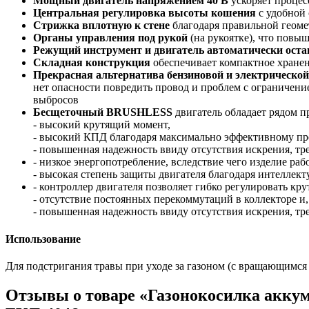
Мощный двигатель напряжением 40 В
ускоряет процес
Центральная регулировка высоты кошения
с удобной
Стрижка вплотную к стене
благодаря правильной геоме
Органы управления под рукой
(на рукоятке), что повыш
Режущий инструмент и двигатель автоматически ост
Складная конструкция
обеспечивает компактное хране
Прекрасная альтернатива бензиновой и электрической
нет опасности повредить провод и проблем с ограничени
выбросов
Бесщеточный BRUSHLESS
двигатель обладает рядом 
- высокий крутящий момент,
- высокий КПД благодаря максимально эффективному пре
- повышенная надежность ввиду отсутствия искрения, тр
- низкое энергопотребление, вследствие чего изделие рабо
- высокая степень защиты двигателя благодаря интеллек
- контроллер двигателя позволяет гибко регулировать к
- отсутствие постоянных перекоммутаций в коллекторе и,
- повышенная надежность ввиду отсутствия искрения, т
Использование
Для подстригания травы при уходе за газоном (с вращающимс
Отзывы о товаре «Газонокосилка акку