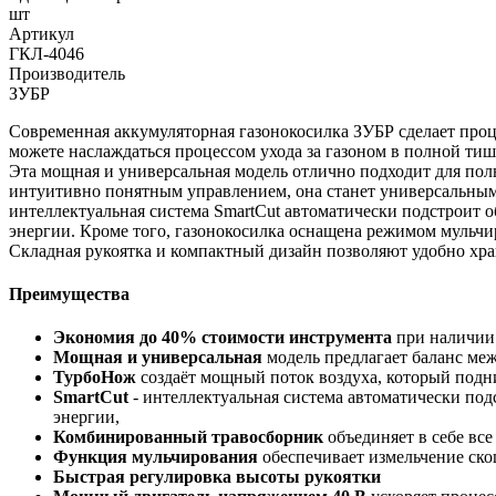
шт
Артикул
ГКЛ-4046
Производитель
ЗУБР
Современная аккумуляторная газонокосилка ЗУБР сделает проц
можете наслаждаться процессом ухода за газоном в полной тиш
Эта мощная и универсальная модель отлично подходит для пол
интуитивно понятным управлением, она станет универсальны
интеллектуальная система SmartCut автоматически подстроит о
энергии. Кроме того, газонокосилка оснащена режимом мульчир
Складная рукоятка и компактный дизайн позволяют удобно хра
Преимущества
Экономия до 40% стоимости инструмента
при наличии
Мощная и универсальная
модель предлагает баланс ме
ТурбоНож
создаёт мощный поток воздуха, который подн
SmartCut
- интеллектуальная система автоматически под
энергии,
Комбинированный травосборник
объединяет в себе вс
Функция мульчирования
обеспечивает измельчение ско
Быстрая регулировка высоты рукоятки