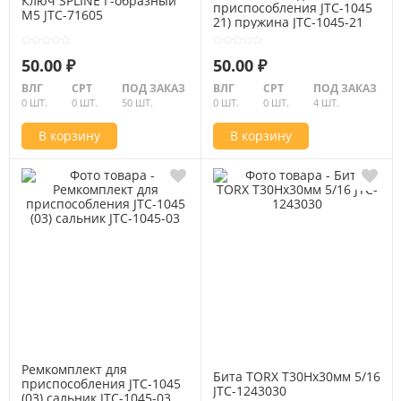
Ключ SPLINE Г-образный
приспособления JTC-1045
M5 JTC-71605
21) пружина JTC-1045-21
50.00 ₽
50.00 ₽
ВЛГ
СРТ
ПОД ЗАКАЗ
ВЛГ
СРТ
ПОД ЗАКАЗ
0 ШТ.
0 ШТ.
50 ШТ.
0 ШТ.
0 ШТ.
4 ШТ.
В корзину
В корзину
Ремкомплект для
Бита TORX Т30Hх30мм 5/16
приспособления JTC-1045
JTC-1243030
(03) сальник JTC-1045-03