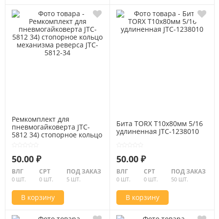
Ремкомплект для
Бита TORX Т10х80мм 5/16
пневмогайковерта JTC-
удлиненная JTC-1238010
5812 34) стопорное кольцо
механизма реверса JTC-
5812-34
50.00 ₽
50.00 ₽
ВЛГ
СРТ
ПОД ЗАКАЗ
ВЛГ
СРТ
ПОД ЗАКАЗ
0 ШТ.
0 ШТ.
5 ШТ.
0 ШТ.
0 ШТ.
50 ШТ.
В корзину
В корзину