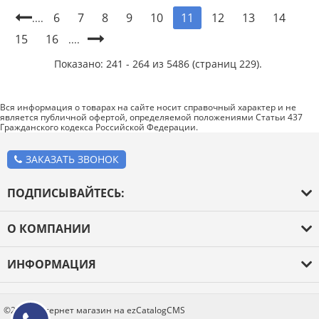
6
7
8
9
10
12
13
14
11
....
15
16
....
Показано: 241 - 264 из 5486 (страниц 229).
Вся информация о товарах на сайте носит справочный характер и не
является публичной офертой, определяемой положениями Статьи 437
Гражданского кодекса Российской Федерации.
ЗАКАЗАТЬ ЗВОНОК
ПОДПИСЫВАЙТЕСЬ:
О КОМПАНИИ
О компании
ИНФОРМАЦИЯ
Оплата и доставка
Каталог товаров
Новости
Блог
©2026 Интернет магазин на ezCatalogCMS