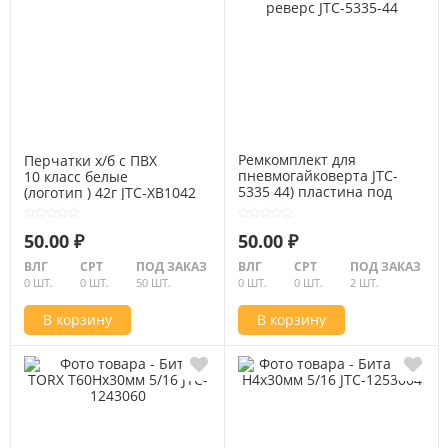
Ремкомплект для
Перчатки х/б с ПВХ
пневмогайковерта JTC-
10 класс белые
5335 44) пластина под
(логотип ) 42г JTC-XB1042
реверс JTC-5335-44
50.00 ₽
50.00 ₽
ВЛГ
СРТ
ПОД ЗАКАЗ
ВЛГ
СРТ
ПОД ЗАКАЗ
0 ШТ.
0 ШТ.
50 ШТ.
0 ШТ.
0 ШТ.
2 ШТ.
В корзину
В корзину