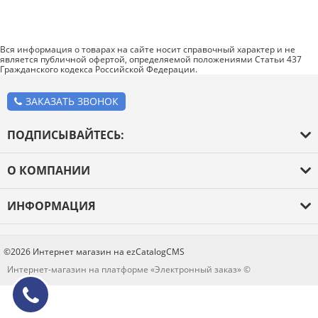
Вся информация о товарах на сайте носит справочный характер и не
является публичной офертой, определяемой положениями Статьи 437
Гражданского кодекса Российской Федерации.
ЗАКАЗАТЬ ЗВОНОК
ПОДПИСЫВАЙТЕСЬ:
О КОМПАНИИ
О компании
ИНФОРМАЦИЯ
Оплата и доставка
Каталог товаров
Новости
Блог
©2026 Интернет магазин на ezCatalogCMS
Контакты
Интернет-магазин на платформе «Электронный заказ» ©
Отзывы
Политика конфиденциальности