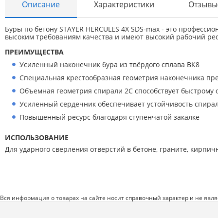
Описание
Характеристики
Отзывы
Автоаксессуары и принадлежности
Инструменты и оборудование
Буры по бетону STAYER HERCULES 4Х SDS-max - это професси
высоким требованиям качества и имеют высокий рабочий рес
Электроинструмент
ПРЕИМУЩЕСТВА
Клининг
Усиленный наконечник бура из твёрдого сплава ВК8
Оборудование
Специальная крестообразная геометрия наконечника пр
Пневмоинструмент
Объемная геометрия спирали 2С способствует быстрому 
Усиленный сердечник обеспечивает устойчивость спирал
Новые товары
Повышенный ресурс благодаря ступенчатой закалке
Расходные материалы
ИСПОЛЬЗОВАНИЕ
Режущий инструмент
Для ударного сверления отверстий в бетоне, граните, кирпич
Ручной инструмент
Системы хранения
Спецодежда и СИЗ
Вся информация о товарах на сайте носит справочный характер и не явл
Хиты продаж