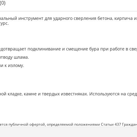
(0)
ональный инструмент для ударного сверления бетона, кирпича
урс.
едотвращает подклинивание и смещение бура при работе в св
отводу шлама.
и к излому.
ной кладке, камне и твердых известняках. Используются на ср
яется публичной офертой, определяемой положениями Статьи 437 Граждан