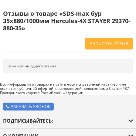
Отзывы о товаре «SDS-max бур
35x880/1000мм Hercules-4Х STAYER 29370-
880-35»
НАПИСАТЬ ОТЗЫВ
Напишите отзыв о товаре или магазине
, чтобы будущие покупатели
не ошиблись в своем выборе.
Пока нет ни одного отзыва.
Сервис
. Как с вами общались менеджеры? Ответили на все вопросы и
помогли выбрать товар?
Вся информация о товарах на сайте носит справочный характер и не
является публичной офертой, определяемой положениями Статьи 437
Доставка
. Как был упакован товар? Доставили ли его вам в
Гражданского кодекса Российской Федерации.
оговоренный срок?
Товар
. Качественный? Какие его плюсы и минусы?
ЗАКАЗАТЬ ЗВОНОК
Правила оформления отзывов
ПОДПИСЫВАЙТЕСЬ: