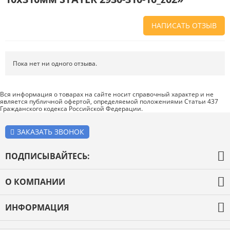
НАПИСАТЬ ОТЗЫВ
Напишите отзыв о товаре или магазине
, чтобы будущие покупатели
не ошиблись в своем выборе.
Пока нет ни одного отзыва.
Сервис
. Как с вами общались менеджеры? Ответили на все вопросы и
помогли выбрать товар?
Вся информация о товарах на сайте носит справочный характер и не
является публичной офертой, определяемой положениями Статьи 437
Доставка
. Как был упакован товар? Доставили ли его вам в
Гражданского кодекса Российской Федерации.
оговоренный срок?
Товар
. Качественный? Какие его плюсы и минусы?
ЗАКАЗАТЬ ЗВОНОК
Правила оформления отзывов
ПОДПИСЫВАЙТЕСЬ:
О КОМПАНИИ
О компании
ИНФОРМАЦИЯ
Оплата и доставка
Каталог товаров