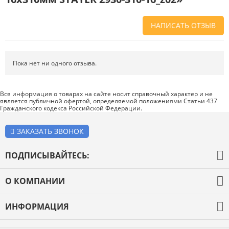
НАПИСАТЬ ОТЗЫВ
Напишите отзыв о товаре или магазине
, чтобы будущие покупатели
не ошиблись в своем выборе.
Пока нет ни одного отзыва.
Сервис
. Как с вами общались менеджеры? Ответили на все вопросы и
помогли выбрать товар?
Вся информация о товарах на сайте носит справочный характер и не
является публичной офертой, определяемой положениями Статьи 437
Доставка
. Как был упакован товар? Доставили ли его вам в
Гражданского кодекса Российской Федерации.
оговоренный срок?
Товар
. Качественный? Какие его плюсы и минусы?
ЗАКАЗАТЬ ЗВОНОК
Правила оформления отзывов
ПОДПИСЫВАЙТЕСЬ:
О КОМПАНИИ
О компании
ИНФОРМАЦИЯ
Оплата и доставка
Каталог товаров