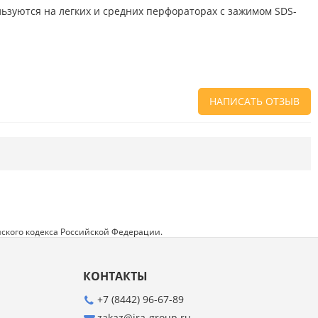
льзуются на легких и средних перфораторах с зажимом SDS-
НАПИСАТЬ ОТЗЫВ
Напишите отзыв о товаре или магазине
,
чтобы будущие покупатели не ошиблись в
своем выборе.
Сервис
. Как с вами общались менеджеры?
Ответили на все вопросы и помогли выбрать
товар?
ского кодекса Российской Федерации.
Доставка
. Как был упакован товар?
Доставили ли его вам в оговоренный срок?
КОНТАКТЫ
Товар
. Качественный? Какие его плюсы и
минусы?
+7 (8442) 96-67-89
zakaz@ira-group.ru
Правила оформления отзывов