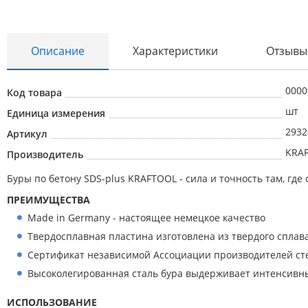
Описание
Характеристики
Отзывы
0000
Код товара
Абразивные материалы
шт
Единица измерения
2932
Автоаксессуары и принадлежности
Артикул
KRA
Производитель
Инструменты и оборудование
Буры по бетону SDS-plus KRAFTOOL - сила и точность там, гд
Электроинструмент
ПРЕИМУЩЕСТВА
Клининг
Made in Germany - настоящее немецкое качество
Оборудование
Твердосплавная пластина изготовлена из твердого сплав
Пневмоинструмент
Сертификат независимой Ассоциации производителей сте
Высоколегированная сталь бура выдерживает интенсивны
Новые товары
Расходные материалы
ИСПОЛЬЗОВАНИЕ