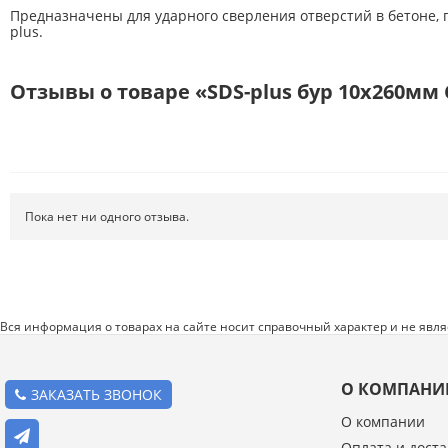
Предназначены для ударного сверления отверстий в бетоне, г
Режущий инструмент
plus.
Ручной инструмент
Отзывы о товаре «SDS-plus бур 10х260мм C
Системы хранения
Спецодежда и СИЗ
Хиты продаж
Пока нет ни одного отзыва.
Вся информация о товарах на сайте носит справочный характер и не явл
О КОМПАНИ
ЗАКАЗАТЬ ЗВОНОК
О компании
Оплата и доста