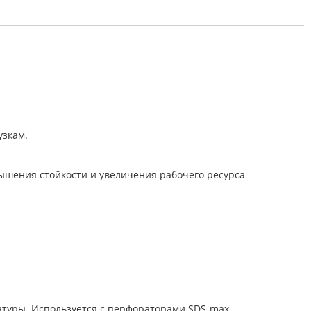
узкам.
ышения стойкости и увеличения рабочего ресурса
атуры. Используется с перфораторами SDS-max.