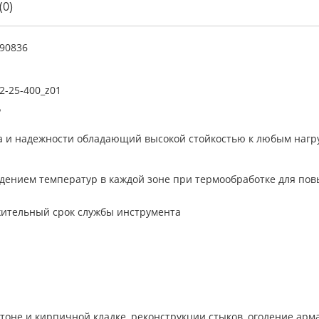
(0)
90836
2-25-400_z01
Р
ва и надежности обладающий высокой стойкостью к любым нагр
юдением температур в каждой зоне при термообработке для пов
жительный срок службы инструмента
тоне и кирпичной кладке, реконструкции стыков, оголение арм