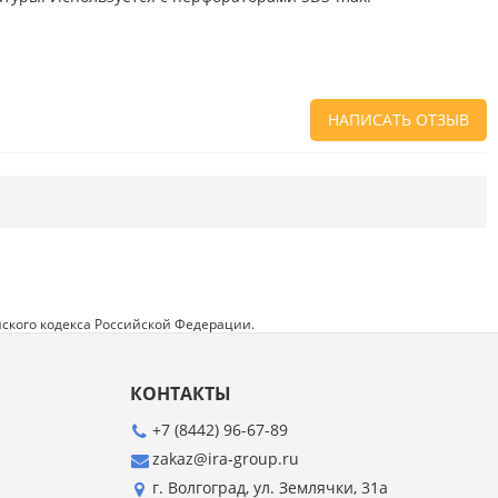
НАПИСАТЬ ОТЗЫВ
Напишите отзыв о товаре или магазине
,
чтобы будущие покупатели не ошиблись в
своем выборе.
Сервис
. Как с вами общались менеджеры?
Ответили на все вопросы и помогли выбрать
товар?
ского кодекса Российской Федерации.
Доставка
. Как был упакован товар?
Доставили ли его вам в оговоренный срок?
КОНТАКТЫ
Товар
. Качественный? Какие его плюсы и
минусы?
+7 (8442) 96-67-89
zakaz@ira-group.ru
Правила оформления отзывов
г. Волгоград, ул. Землячки, 31а