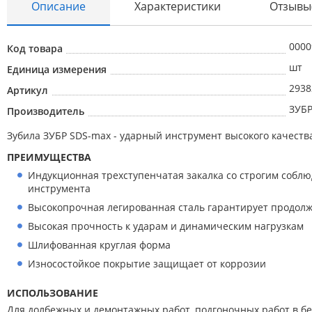
Описание
Характеристики
Отзывы
0000
Код товара
шт
Единица измерения
2938
Артикул
Абразивные материалы
ЗУБ
Производитель
Автоаксессуары и принадлежности
Зубила ЗУБР SDS-max - ударный инструмент высокого качест
Инструменты и оборудование
ПРЕИМУЩЕСТВА
Электроинструмент
Индукционная трехступенчатая закалка со строгим собл
инструмента
Клининг
Высокопрочная легированная сталь гарантирует продол
Оборудование
Высокая прочность к ударам и динамическим нагрузкам
Пневмоинструмент
Шлифованная круглая форма
Износостойкое покрытие защищает от коррозии
Новые товары
ИСПОЛЬЗОВАНИЕ
Расходные материалы
Для долбежных и демонтажных работ, подгоночных работ в бе