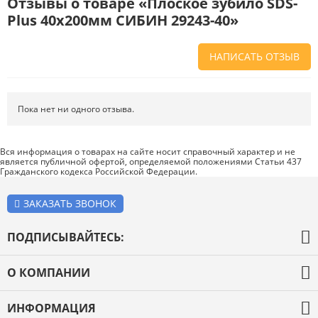
Отзывы о товаре «Плоское зубило SDS-
Plus 40x200мм СИБИН 29243-40»
НАПИСАТЬ ОТЗЫВ
Напишите отзыв о товаре или магазине
, чтобы будущие покупатели
не ошиблись в своем выборе.
Пока нет ни одного отзыва.
Сервис
. Как с вами общались менеджеры? Ответили на все вопросы и
помогли выбрать товар?
Вся информация о товарах на сайте носит справочный характер и не
является публичной офертой, определяемой положениями Статьи 437
Доставка
. Как был упакован товар? Доставили ли его вам в
Гражданского кодекса Российской Федерации.
оговоренный срок?
Товар
. Качественный? Какие его плюсы и минусы?
ЗАКАЗАТЬ ЗВОНОК
Правила оформления отзывов
ПОДПИСЫВАЙТЕСЬ:
О КОМПАНИИ
О компании
ИНФОРМАЦИЯ