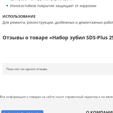
Расходные материалы
Износостойкое покрытие защищает от коррозии
Режущий инструмент
ИСПОЛЬЗОВАНИЕ
Для ремонта, реконструкции, долбежных и демонтажных работ
Ручной инструмент
Системы хранения
Отзывы о товаре «Набор зубил SDS-Plus 2
Спецодежда и СИЗ
Хиты продаж
Пока нет ни одного отзыва.
Вся информация о товарах на сайте носит справочный характер и не явл
О КОМПАНИ