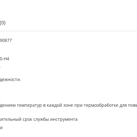
(0)
90877
0-H4
Р
адежности.
.
юдением температур в каждой зоне при термообработке для пов
жительный срок службы инструмента
ам