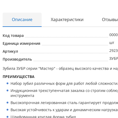
Описание
Характеристики
Отзывы
0000
Код товара
шт
Единица измерения
Абразивные материалы
2923
Артикул
ЗУБ
Автоаксессуары и принадлежности
Производитель
Инструменты и оборудование
Зубила ЗУБР серии ″Мастер″ - образец высокого качества и н
ПРЕИМУЩЕСТВА
Электроинструмент
Набор зубил различных форм для работ любой сложности
Клининг
Индукционная трехступенчатая закалка со строгим собл
Оборудование
инструмента
Высокопрочная легированная сталь гарантирует продол
Пневмоинструмент
Высокая устойчивость к ударам и динамическим нагрузк
Новые товары
Шлифованная круглая форма зубил