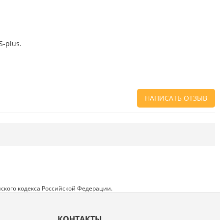
-plus.
НАПИСАТЬ ОТЗЫВ
Напишите отзыв о товаре или магазине
,
чтобы будущие покупатели не ошиблись в
своем выборе.
Сервис
. Как с вами общались менеджеры?
Ответили на все вопросы и помогли выбрать
товар?
ского кодекса Российской Федерации.
Доставка
. Как был упакован товар?
Доставили ли его вам в оговоренный срок?
КОНТАКТЫ
Товар
. Качественный? Какие его плюсы и