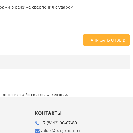
орами в режиме сверления с ударом.
НАПИСАТЬ ОТЗЫВ
Напишите отзыв о товаре или магазине
,
чтобы будущие покупатели не ошиблись в
своем выборе.
Сервис
. Как с вами общались менеджеры?
Ответили на все вопросы и помогли выбрать
товар?
ского кодекса Российской Федерации.
Доставка
. Как был упакован товар?
Доставили ли его вам в оговоренный срок?
КОНТАКТЫ
Товар
. Качественный? Какие его плюсы и
минусы?
+7 (8442) 96-67-89
zakaz@ira-group.ru
Правила оформления отзывов