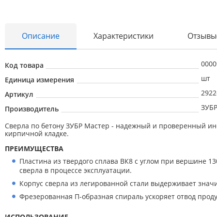
Описание
Характеристики
Отзывы
0000
Код товара
Абразивные материалы
шт
Единица измерения
Автоаксессуары и принадлежности
2922
Артикул
ЗУБ
Производитель
Инструменты и оборудование
Сверла по бетону ЗУБР Мастер - надежный и проверенный инс
Электроинструмент
кирпичной кладке.
Клининг
ПРЕИМУЩЕСТВА
Оборудование
Пластина из твердого сплава ВК8 с углом при вершине 1
сверла в процессе эксплуатации.
Пневмоинструмент
Корпус сверла из легированной стали выдерживает знач
Новые товары
Фрезерованная П-образная спираль ускоряет отвод проду
Расходные материалы
ИСПОЛЬЗОВАНИЕ