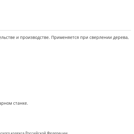
ельстве и производстве. Применяется при сверлении дерева,
арном станке.
ского кодекса Российской Федерации.