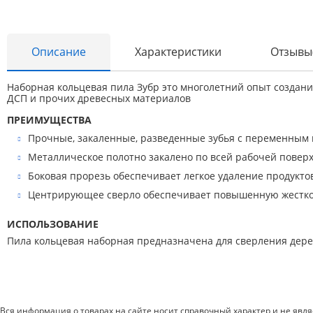
Автоаксессуары и принадлежности
Инструменты и оборудование
Описание
Характеристики
Отзывы
Электроинструмент
Наборная кольцевая пила Зубр это многолетний опыт создани
Клининг
ДСП и прочих древесных материалов
Оборудование
ПРЕИМУЩЕСТВА
Прочные, закаленные, разведенные зубья с переменным 
Пневмоинструмент
Металлическое полотно закалено по всей рабочей поверх
Новые товары
Боковая прорезь обеспечивает легкое удаление продукто
Расходные материалы
Центрирующее сверло обеспечивает повышенную жестко
Режущий инструмент
ИСПОЛЬЗОВАНИЕ
Ручной инструмент
Пила кольцевая наборная предназначена для сверления дерев
Системы хранения
Спецодежда и СИЗ
Вся информация о товарах на сайте носит справочный характер и не явл