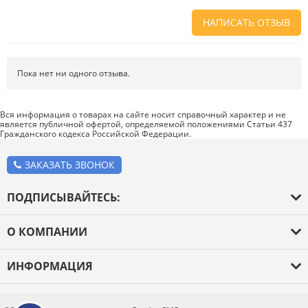
НАПИСАТЬ ОТЗЫВ
Напишите отзыв о товаре или магазине
, чтобы будущие покупатели
не ошиблись в своем выборе.
Пока нет ни одного отзыва.
Сервис
. Как с вами общались менеджеры? Ответили на все вопросы и
помогли выбрать товар?
Вся информация о товарах на сайте носит справочный характер и не
является публичной офертой, определяемой положениями Статьи 437
Доставка
. Как был упакован товар? Доставили ли его вам в
Гражданского кодекса Российской Федерации.
оговоренный срок?
Товар
. Качественный? Какие его плюсы и минусы?
ЗАКАЗАТЬ ЗВОНОК
Правила оформления отзывов
ПОДПИСЫВАЙТЕСЬ:
О КОМПАНИИ
О компании
ИНФОРМАЦИЯ
Оплата и доставка
Каталог товаров
Новости