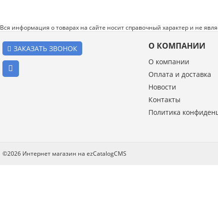
Вся информация о товарах на сайте носит справочный характер и не явл
О КОМПАНИИ
ЗАКАЗАТЬ ЗВОНОК
О компании
Оплата и доставка
Новости
Введите код с картинки:
Контакты
*
Политика конфиден
Я даю согласие на обработку моих персональных данных
©2026 Интернет магазин на ezCatalogCMS
ОПУБЛИКОВАТЬ
Нажатием на кнопку «Опубликовать» я даю свое согласие на обработку
персональных данных в соответствии с
указанными условиями
.