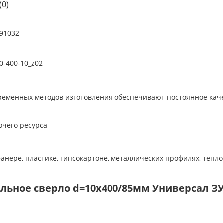
(0)
91032
0-400-10_z02
Р
ременных методов изготовления обеспечивают постоянное каче
очего ресурса
фанере, пластике, гипсокартоне, металлических профилях, тепл
ьное сверло d=10x400/85мм Универсал ЗУБ