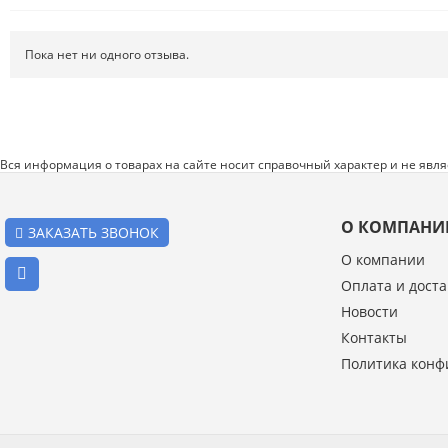
Системы хранения
Спецодежда и СИЗ
Пока нет ни одного отзыва.
Хиты продаж
Вся информация о товарах на сайте носит справочный характер и не явл
О КОМПАНИ
ЗАКАЗАТЬ ЗВОНОК
О компании
Оплата и доста
Введите код с картинки:
Новости
*
Контакты
Политика конф
Я даю согласие на обработку моих персональных данных
ОПУБЛИКОВАТЬ