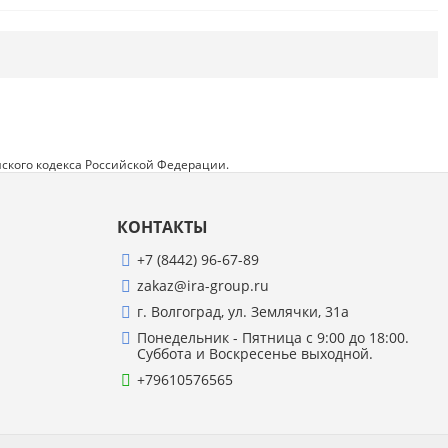
Напишите отзыв о товаре или магазине
,
чтобы будущие покупатели не ошиблись в
своем выборе.
Сервис
. Как с вами общались менеджеры?
Ответили на все вопросы и помогли выбрать
товар?
ского кодекса Российской Федерации.
Доставка
. Как был упакован товар?
Доставили ли его вам в оговоренный срок?
КОНТАКТЫ
Товар
. Качественный? Какие его плюсы и
минусы?
+7 (8442) 96-67-89
zakaz@ira-group.ru
Правила оформления отзывов
г. Волгоград, ул. Землячки, 31а
Понедельник - Пятница с 9:00 до 18:00.
Суббота и Воскресенье выходной.
+79610576565