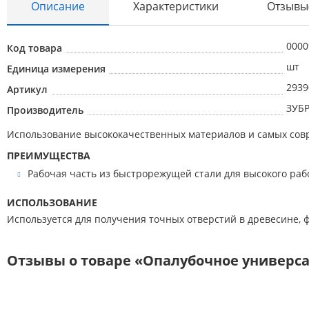
Описание
Характеристики
Отзывы
0000
Код товара
Абразивные материалы
шт
Единица измерения
Автоаксессуары и принадлежности
2939
Артикул
Инструменты и оборудование
ЗУБ
Производитель
Электроинструмент
Использование высококачественных материалов и самых сов
Клининг
ПРЕИМУЩЕСТВА
Рабочая часть из быстрорежущей стали для высокого раб
Оборудование
Пневмоинструмент
ИСПОЛЬЗОВАНИЕ
Используется для получения точных отверстий в древесине, 
Новые товары
Расходные материалы
Отзывы о товаре «Опалубочное универсал
Режущий инструмент
Ручной инструмент