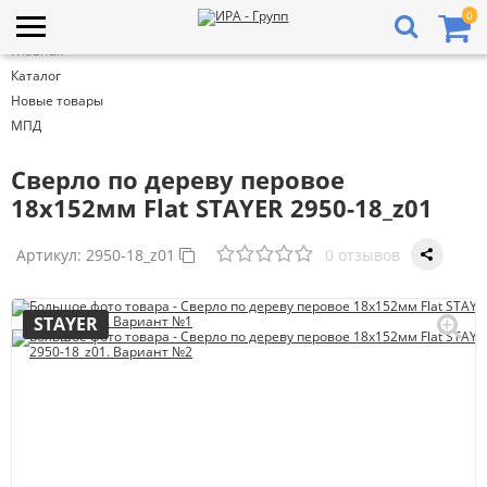
0
Главная
Каталог
Новые товары
МПД
Cверло по дереву перовое
18x152мм Flat STAYER 2950-18_z01
Артикул:
2950-18_z01
0 отзывов
STAYER