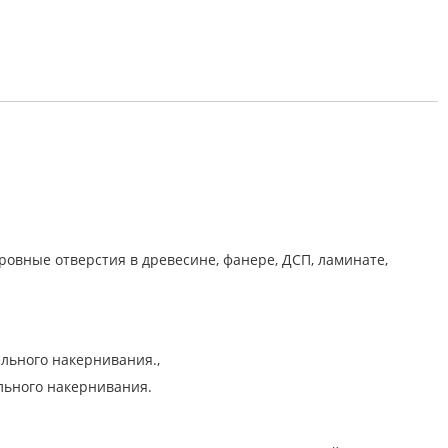
овные отверстия в древесине, фанере, ДСП, ламинате,
льного накернивания.,
льного накернивания.