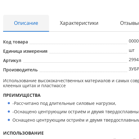
Описание
Характеристики
Отзывы
0000
Код товара
Абразивные материалы
шт
Единица измерения
Автоаксессуары и принадлежности
2994
Артикул
Инструменты и оборудование
ЗУБ
Производитель
Электроинструмент
Использование высококачественных материалов и самых совр
клееных щитах и пластмассе
Клининг
ПРЕИМУЩЕСТВА
Оборудование
-Рассчитано под длительные силовые нагрузки,
Пневмоинструмент
-Оснащено центрующим остриём и двумя твердосплавным
Оснащено центрующим остриём и двумя твердосплавными
Новые товары
Расходные материалы
ИСПОЛЬЗОВАНИЕ