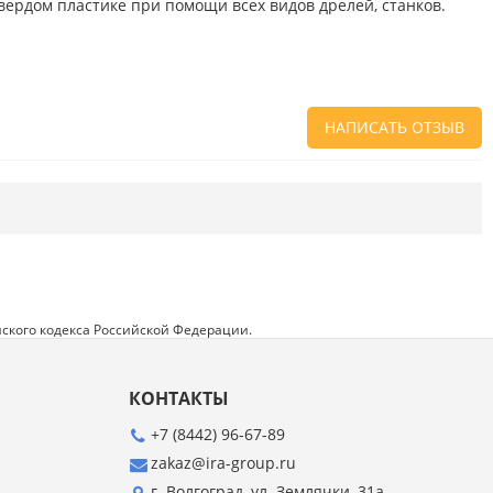
вердом пластике при помощи всех видов дрелей, станков.
НАПИСАТЬ ОТЗЫВ
Напишите отзыв о товаре или магазине
,
чтобы будущие покупатели не ошиблись в
своем выборе.
Сервис
. Как с вами общались менеджеры?
Ответили на все вопросы и помогли выбрать
товар?
ского кодекса Российской Федерации.
Доставка
. Как был упакован товар?
Доставили ли его вам в оговоренный срок?
КОНТАКТЫ
Товар
. Качественный? Какие его плюсы и
минусы?
+7 (8442) 96-67-89
zakaz@ira-group.ru
Правила оформления отзывов
г. Волгоград, ул. Землячки, 31а