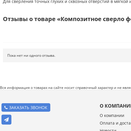
Для сверления точных глухих и сквозных отверстий в мягкой 
Режущий инструмент
Ручной инструмент
Отзывы о товаре «Композитное cверло фо
Системы хранения
Спецодежда и СИЗ
Хиты продаж
Пока нет ни одного отзыва.
Вся информация о товарах на сайте носит справочный характер и не явл
О КОМПАНИ
ЗАКАЗАТЬ ЗВОНОК
О компании
Оплата и доста
Введите код с картинки:
Новости
*