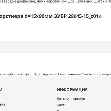
и твердой древесине, ламинированном ДСП , клеёных щитах и т
рстнера d=15x90мм ЗУБР 29945-15_z01»
яется публичной офертой, определяемой положениями Статьи 437 Граждан
И
ИНФОРМАЦИЯ
Каталог товаров
вка
Блог