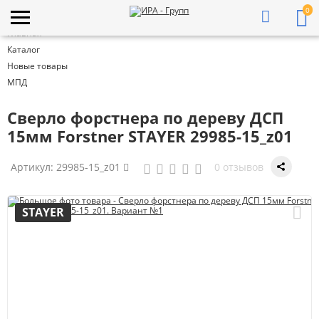
0
Главная
Каталог
Новые товары
МПД
Cверло форстнера по дереву ДСП
15мм Forstner STAYER 29985-15_z01
Артикул:
29985-15_z01
0 отзывов
STAYER