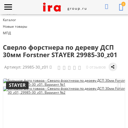
0
Главная
Каталог
Новые товары
МПД
Cверло форстнера по дереву ДСП
30мм Forstner STAYER 29985-30_z01
Артикул:
29985-30_z01
0 отзывов
STAYER