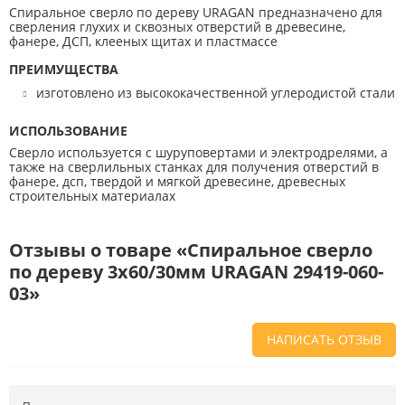
Спиральное сверло по дереву URAGAN предназначено для
сверления глухих и сквозных отверстий в древесине,
фанере, ДСП, клееных щитах и пластмассе
ПРЕИМУЩЕСТВА
изготовлено из высококачественной углеродистой стали
ИСПОЛЬЗОВАНИЕ
Сверло используется с шуруповертами и электродрелями, а
также на сверлильных станках для получения отверстий в
фанере, дсп, твердой и мягкой древесине, древесных
строительных материалах
Отзывы о товаре «Спиральное сверло
по дереву 3x60/30мм URAGAN 29419-060-
03»
НАПИСАТЬ ОТЗЫВ
Напишите отзыв о товаре или магазине
, чтобы будущие покупатели
не ошиблись в своем выборе.