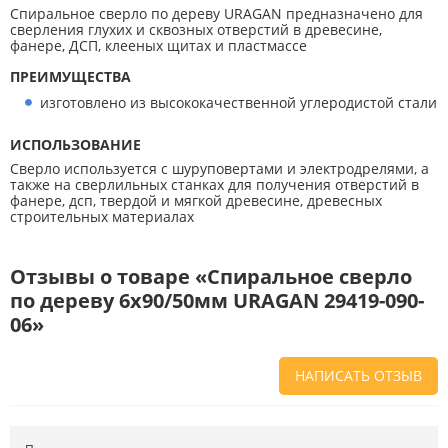
Спиральное сверло по дереву URAGAN предназначено для
сверления глухих и сквозных отверстий в древесине,
фанере, ДСП, клееных щитах и пластмассе
ПРЕИМУЩЕСТВА
изготовлено из высококачественной углеродистой стали
ИСПОЛЬЗОВАНИЕ
Сверло используется с шуруповертами и электродрелями, а
также на сверлильных станках для получения отверстий в
фанере, дсп, твердой и мягкой древесине, древесных
строительных материалах
Отзывы о товаре «Спиральное сверло
по дереву 6x90/50мм URAGAN 29419-090-
06»
НАПИСАТЬ ОТЗЫВ
Напишите отзыв о товаре или магазине
, чтобы будущие покупатели
не ошиблись в своем выборе.