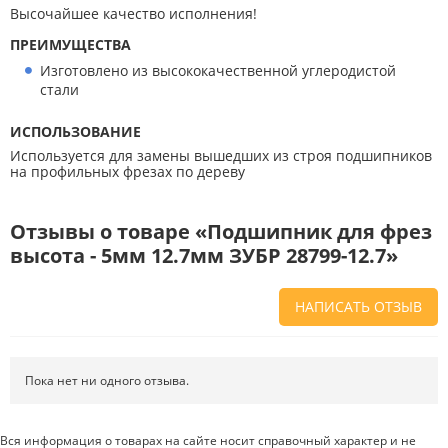
Высочайшее качество исполнения!
ПРЕИМУЩЕСТВА
Изготовлено из высококачественной углеродистой
стали
ИСПОЛЬЗОВАНИЕ
Используется для замены вышедших из строя подшипников
на профильных фрезах по дереву
Отзывы о товаре «Подшипник для фрез
высота - 5мм 12.7мм ЗУБР 28799-12.7»
НАПИСАТЬ ОТЗЫВ
Напишите отзыв о товаре или магазине
, чтобы будущие покупатели
не ошиблись в своем выборе.
Пока нет ни одного отзыва.
Сервис
. Как с вами общались менеджеры? Ответили на все вопросы и
помогли выбрать товар?
Вся информация о товарах на сайте носит справочный характер и не