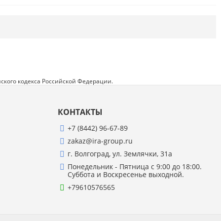
Напишите отзыв о товаре или магазине
,
чтобы будущие покупатели не ошиблись в
своем выборе.
Сервис
. Как с вами общались менеджеры?
Ответили на все вопросы и помогли выбрать
товар?
ского кодекса Российской Федерации.
Доставка
. Как был упакован товар?
Доставили ли его вам в оговоренный срок?
КОНТАКТЫ
Товар
. Качественный? Какие его плюсы и
минусы?
+7 (8442) 96-67-89
zakaz@ira-group.ru
Правила оформления отзывов
г. Волгоград, ул. Землячки, 31а
Понедельник - Пятница с 9:00 до 18:00.
Суббота и Воскресенье выходной.
+79610576565