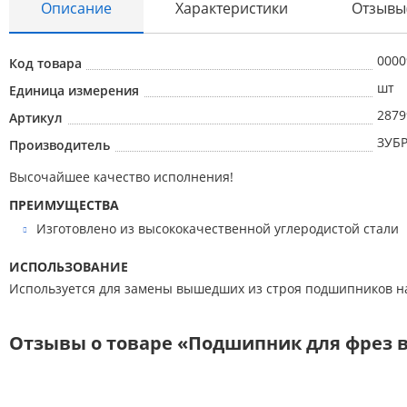
Описание
Характеристики
Отзывы
0000
Код товара
Абразивные материалы
шт
Единица измерения
Автоаксессуары и принадлежности
2879
Артикул
Инструменты и оборудование
ЗУБ
Производитель
Электроинструмент
Высочайшее качество исполнения!
Клининг
ПРЕИМУЩЕСТВА
Изготовлено из высококачественной углеродистой стали
Оборудование
Пневмоинструмент
ИСПОЛЬЗОВАНИЕ
Используется для замены вышедших из строя подшипников н
Новые товары
Расходные материалы
Отзывы о товаре «Подшипник для фрез вы
Режущий инструмент
Ручной инструмент