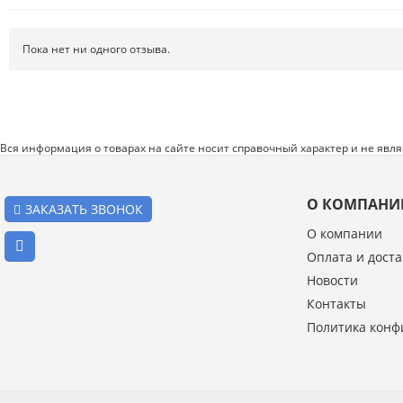
Системы хранения
Спецодежда и СИЗ
Пока нет ни одного отзыва.
Хиты продаж
Вся информация о товарах на сайте носит справочный характер и не явл
О КОМПАНИ
ЗАКАЗАТЬ ЗВОНОК
О компании
Оплата и доста
Введите код с картинки:
Новости
*
Контакты
Политика конф
Я даю согласие на обработку моих персональных данных
ОПУБЛИКОВАТЬ