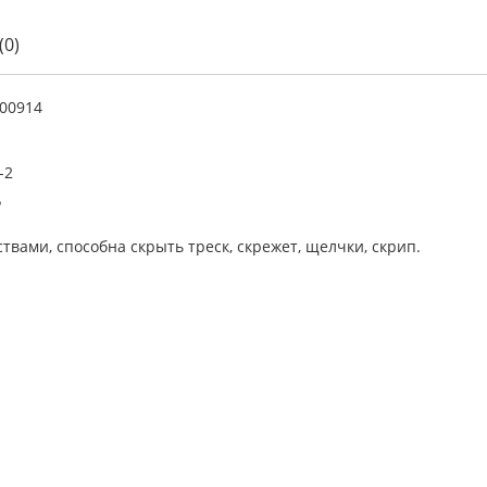
(0)
00914
-2
Р
ами, способна скрыть треск, скрежет, щелчки, скрип.