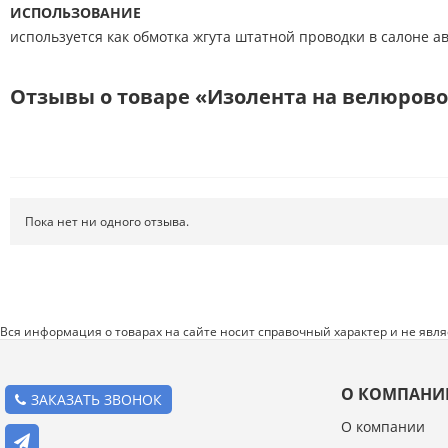
ИСПОЛЬЗОВАНИЕ
Режущий инструмент
используется как обмотка жгута штатной проводки в салоне а
Ручной инструмент
Отзывы о товаре «Изолента на велюрово
Системы хранения
Спецодежда и СИЗ
Хиты продаж
Пока нет ни одного отзыва.
Вся информация о товарах на сайте носит справочный характер и не явл
О КОМПАНИ
ЗАКАЗАТЬ ЗВОНОК
О компании