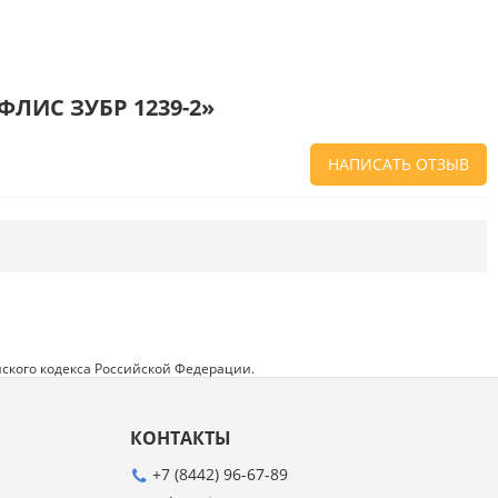
ФЛИС ЗУБР 1239-2»
НАПИСАТЬ ОТЗЫВ
Напишите отзыв о товаре или магазине
,
чтобы будущие покупатели не ошиблись в
своем выборе.
Сервис
. Как с вами общались менеджеры?
Ответили на все вопросы и помогли выбрать
товар?
ского кодекса Российской Федерации.
Доставка
. Как был упакован товар?
Доставили ли его вам в оговоренный срок?
КОНТАКТЫ
Товар
. Качественный? Какие его плюсы и
минусы?
+7 (8442) 96-67-89