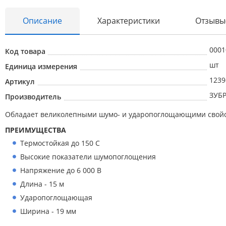
Описание
Характеристики
Отзывы
0001
Код товара
шт
Единица измерения
1239
Абразивные материалы
Артикул
ЗУБ
Производитель
Автоаксессуары и принадлежности
Обладает великолепными шумо- и ударопоглощающими свойств
Инструменты и оборудование
ПРЕИМУЩЕСТВА
Электроинструмент
Термостойкая до 150 С
Клининг
Высокие показатели шумопоглощения
Оборудование
Напряжение до 6 000 В
Длина - 15 м
Пневмоинструмент
Ударопоглощающая
Новые товары
Ширина - 19 мм
Расходные материалы