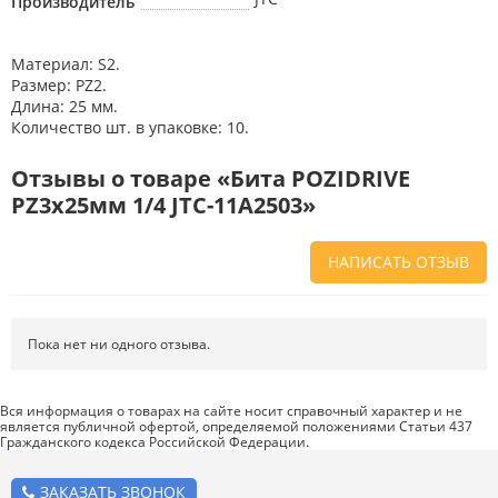
Производитель
Материал: S2.
Размер: PZ2.
Длина: 25 мм.
Количество шт. в упаковке: 10.
Отзывы о товаре «Бита POZIDRIVE
PZ3х25мм 1/4 JTC-11A2503»
НАПИСАТЬ ОТЗЫВ
Напишите отзыв о товаре или магазине
, чтобы будущие покупатели
не ошиблись в своем выборе.
Пока нет ни одного отзыва.
Сервис
. Как с вами общались менеджеры? Ответили на все вопросы и
помогли выбрать товар?
Вся информация о товарах на сайте носит справочный характер и не
является публичной офертой, определяемой положениями Статьи 437
Доставка
. Как был упакован товар? Доставили ли его вам в
Гражданского кодекса Российской Федерации.
оговоренный срок?
Товар
. Качественный? Какие его плюсы и минусы?
ЗАКАЗАТЬ ЗВОНОК