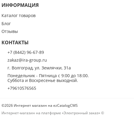
ИНФОРМАЦИЯ
ОПУБЛИКОВАТЬ
Каталог товаров
Блог
Нажатием на кнопку «Опубликовать» я даю свое согласие на обработку
персональных данных в соответствии с
указанными условиями
.
Отзывы
КОНТАКТЫ
+7 (8442) 96-67-89
zakaz@ira-group.ru
г. Волгоград, ул. Землячки, 31а
Понедельник - Пятница с 9:00 до 18:00.
Суббота и Воскресенье выходной.
+79610576565
©2026 Интернет магазин на ezCatalogCMS
Интернет-магазин на платформе «Электронный заказ» ©