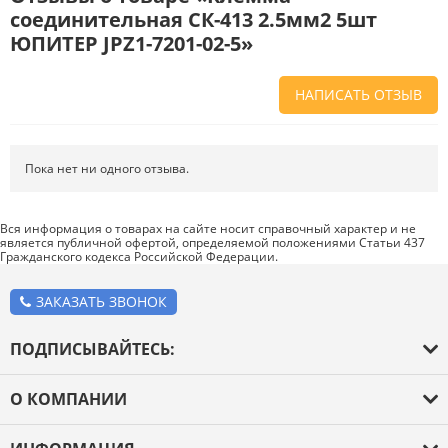
соединительная СК-413 2.5мм2 5шт
ЮПИТЕР JPZ1-7201-02-5»
НАПИСАТЬ ОТЗЫВ
Напишите отзыв о товаре или магазине
, чтобы будущие покупатели
не ошиблись в своем выборе.
Пока нет ни одного отзыва.
Сервис
. Как с вами общались менеджеры? Ответили на все вопросы и
помогли выбрать товар?
Вся информация о товарах на сайте носит справочный характер и не
является публичной офертой, определяемой положениями Статьи 437
Доставка
. Как был упакован товар? Доставили ли его вам в
Гражданского кодекса Российской Федерации.
оговоренный срок?
Товар
. Качественный? Какие его плюсы и минусы?
ЗАКАЗАТЬ ЗВОНОК
Правила оформления отзывов
ПОДПИСЫВАЙТЕСЬ:
О КОМПАНИИ
О компании