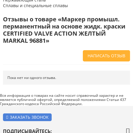
Сплавы и специальные сплавы
Отзывы о товаре «Маркер промышл.
перманентный на основе жидк. краски
CERTIFIED VALVE ACTION ЖЕЛТЫЙ
MARKAL 96881»
НАПИСАТЬ ОТЗЫВ
Напишите отзыв о товаре или магазине
, чтобы будущие покупатели
не ошиблись в своем выборе.
Пока нет ни одного отзыва.
Сервис
. Как с вами общались менеджеры? Ответили на все вопросы и
помогли выбрать товар?
Вся информация о товарах на сайте носит справочный характер и не
является публичной офертой, определяемой положениями Статьи 437
Доставка
. Как был упакован товар? Доставили ли его вам в
Гражданского кодекса Российской Федерации.
оговоренный срок?
Товар
. Качественный? Какие его плюсы и минусы?
ЗАКАЗАТЬ ЗВОНОК
Правила оформления отзывов
ПОДПИСЫВАЙТЕСЬ: