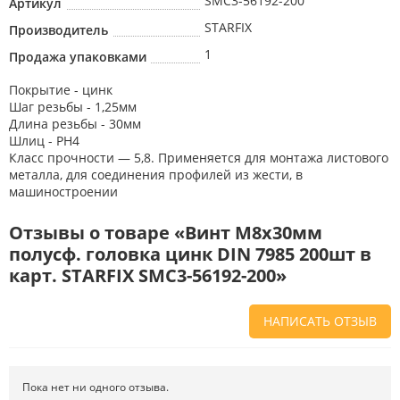
SMC3-56192-200
Артикул
STARFIX
Производитель
1
Продажа упаковками
Покрытие - цинк
Шаг резьбы - 1,25мм
Длина резьбы - 30мм
Шлиц - РН4
Класс прочности — 5,8. Применяется для монтажа листового
металла, для соединения профилей из жести, в
машиностроении
Отзывы о товаре «Винт М8х30мм
полусф. головка цинк DIN 7985 200шт в
карт. STARFIX SMC3-56192-200»
НАПИСАТЬ ОТЗЫВ
Напишите отзыв о товаре или магазине
, чтобы будущие покупатели
не ошиблись в своем выборе.
Пока нет ни одного отзыва.