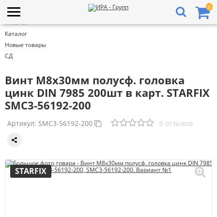
0
Главная
Каталог
Новые товары
СД
Винт М8х30мм полусф. головка
цинк DIN 7985 200шт в карт. STARFIX
SMC3-56192-200
Артикул:
SMC3-56192-200
0 отзывов
STARFIX