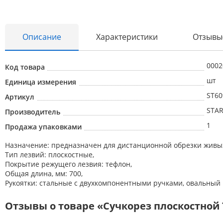
Описание
Характеристики
Отзывы
Абразивные материалы
Автоаксессуары и принадлежности
0002
Код товара
шт
Единица измерения
Инструменты и оборудование
ST60
Артикул
Электроинструмент
STA
Производитель
Клининг
1
Продажа упаковками
Оборудование
Назначение: предназначен для дистанционной обрезки живых
Пневмоинструмент
Тип лезвий: плоскостные,
Покрытие режущего лезвия: тефлон,
Новые товары
Общая длина, мм: 700,
Рукоятки: cтальные с двухкомпонентными ручками, овальный
Расходные материалы
Отзывы о товаре «Сучкорез плоскостной 
Режущий инструмент
Ручной инструмент