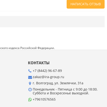
НАПИСАТЬ ОТЗЫВ
Напишите отзыв о товаре или магазине
,
чтобы будущие покупатели не ошиблись в
своем выборе.
Сервис
. Как с вами общались менеджеры?
Ответили на все вопросы и помогли выбрать
товар?
ского кодекса Российской Федерации.
Доставка
. Как был упакован товар?
Доставили ли его вам в оговоренный срок?
КОНТАКТЫ
Товар
. Качественный? Какие его плюсы и
минусы?
+7 (8442) 96-67-89
zakaz@ira-group.ru
Правила оформления отзывов
г. Волгоград, ул. Землячки, 31а
Понедельник - Пятница с 9:00 до 18:00.
Суббота и Воскресенье выходной.
+79610576565