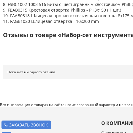
Расходные материалы
8. FSBC1002 1003 516 Биты с шестигранным хвостовиком Phillips
9. FBAB0315 Крестовая отвертка Phillips - PH3x150 ( 1 шт.)
Режущий инструмент
10. FAAB0818 Шлицевая противосскользящая отвертка 8x175 м
11. FAGB1020 Шлицевая отвертка - 10x200 mm
Ручной инструмент
Системы хранения
Отзывы о товаре «Набор-сет инструмента
Спецодежда и СИЗ
Хиты продаж
Пока нет ни одного отзыва.
Вся информация о товарах на сайте носит справочный характер и не явл
О КОМПАНИ
ЗАКАЗАТЬ ЗВОНОК
О компании