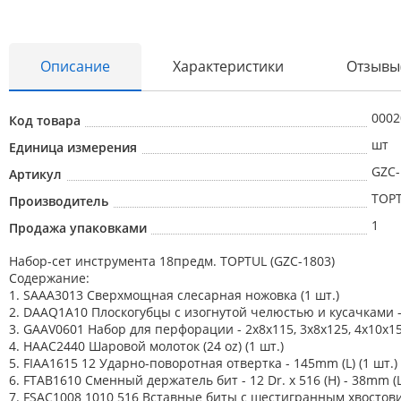
Описание
Характеристики
Отзывы
0002
Код товара
шт
Единица измерения
Абразивные материалы
GZC-
Артикул
Автоаксессуары и принадлежности
TOP
Производитель
Инструменты и оборудование
1
Продажа упаковками
Электроинструмент
Набор-сет инструмента 18предм. TOPTUL (GZC-1803)
Содержание:
Клининг
1. SAAA3013 Сверхмощная слесарная ножовка (1 шт.)
Оборудование
2. DAAQ1A10 Плоскогубцы с изогнутой челюстью и кусачками - 1
3. GAAV0601 Набор для перфорации - 2x8x115, 3x8x125, 4x10x15
Пневмоинструмент
4. HAAC2440 Шаровой молоток (24 oz) (1 шт.)
5. FIAA1615 12 Ударно-поворотная отвертка - 145mm (L) (1 шт.)
Новые товары
6. FTAB1610 Сменный держатель бит - 12 Dr. x 516 (H) - 38mm (L)
7. FSAC1008 1010 516 Вставные биты с шестигранным хвостовик