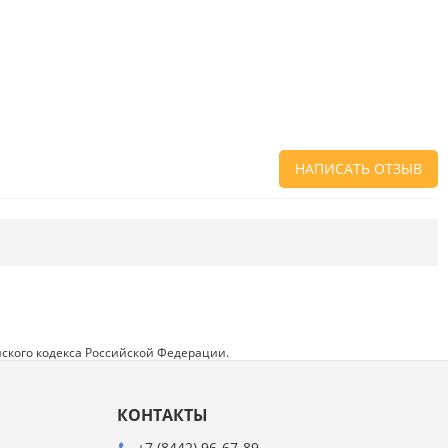
НАПИСАТЬ ОТЗЫВ
Напишите отзыв о товаре или магазине
,
чтобы будущие покупатели не ошиблись в
своем выборе.
Сервис
. Как с вами общались менеджеры?
Ответили на все вопросы и помогли выбрать
товар?
ского кодекса Российской Федерации.
Доставка
. Как был упакован товар?
Доставили ли его вам в оговоренный срок?
КОНТАКТЫ
Товар
. Качественный? Какие его плюсы и
минусы?
+7 (8442) 96-67-89