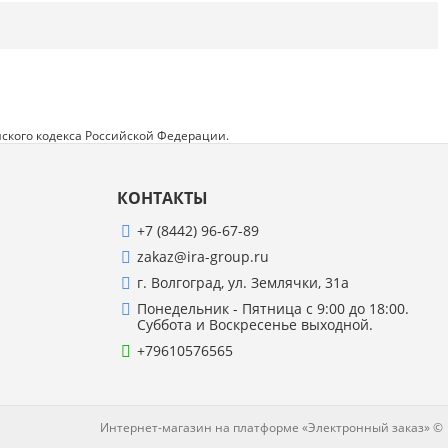
Напишите отзыв о товаре или магазине
,
чтобы будущие покупатели не ошиблись в
своем выборе.
Сервис
. Как с вами общались менеджеры?
Ответили на все вопросы и помогли выбрать
товар?
ского кодекса Российской Федерации.
Доставка
. Как был упакован товар?
Доставили ли его вам в оговоренный срок?
КОНТАКТЫ
Товар
. Качественный? Какие его плюсы и
минусы?
+7 (8442) 96-67-89
zakaz@ira-group.ru
Правила оформления отзывов
г. Волгоград, ул. Землячки, 31а
Понедельник - Пятница с 9:00 до 18:00.
Суббота и Воскресенье выходной.
+79610576565
Интернет-магазин на платформе «Электронный заказ» ©