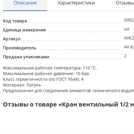
Описание
Характеристики
Отзывы
Абразивные материалы
0002
Код товара
шт
Автоаксессуары и принадлежности
Единица измерения
AVE2
Артикул
Инструменты и оборудование
AV E
Производитель
Электроинструмент
2
Продажа упаковками
Клининг
Максимальная рабочая температура: 110 °С,
Оборудование
Максимальное рабочее давление: 10 бар.
Класс герметичности (по ГОСТ 9544): А
Пневмоинструмент
Материал: Латунь
Предназначен для соединения элементов технического водоп
Новые товары
Расходные материалы
Отзывы о товаре «Кран вентильный 1/2 на
Режущий инструмент
Ручной инструмент