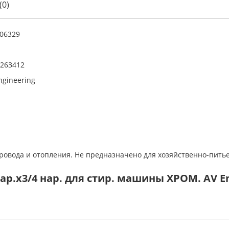
(0)
06329
263412
ngineering
ровода и отопления. Не предназначено для хозяйственно-пить
р.х3/4 нар. для стир. машины ХРОМ. AV En