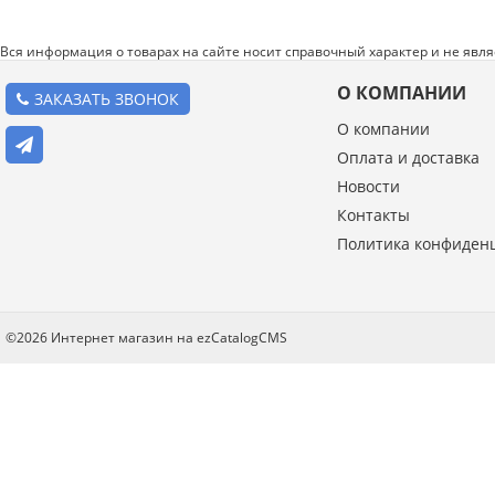
Вся информация о товарах на сайте носит справочный характер и не явл
О КОМПАНИИ
ЗАКАЗАТЬ ЗВОНОК
О компании
Оплата и доставка
Новости
Введите код с картинки:
Контакты
*
Политика конфиден
Я даю согласие на обработку моих персональных данных
©2026 Интернет магазин на ezCatalogCMS
ОПУБЛИКОВАТЬ
Нажатием на кнопку «Опубликовать» я даю свое согласие на обработку
персональных данных в соответствии с
указанными условиями
.