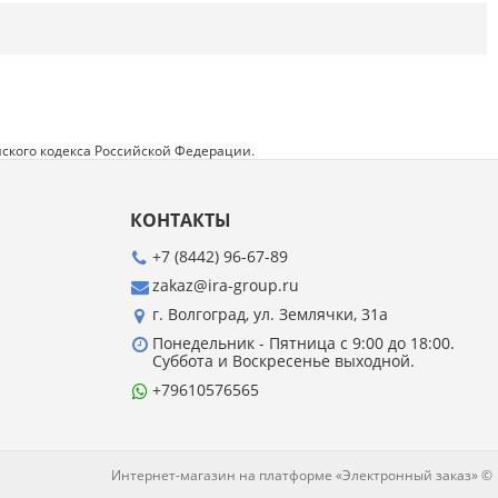
Напишите отзыв о товаре или магазине
,
чтобы будущие покупатели не ошиблись в
своем выборе.
Сервис
. Как с вами общались менеджеры?
Ответили на все вопросы и помогли выбрать
товар?
ского кодекса Российской Федерации.
Доставка
. Как был упакован товар?
Доставили ли его вам в оговоренный срок?
КОНТАКТЫ
Товар
. Качественный? Какие его плюсы и
минусы?
+7 (8442) 96-67-89
zakaz@ira-group.ru
Правила оформления отзывов
г. Волгоград, ул. Землячки, 31а
Понедельник - Пятница с 9:00 до 18:00.
Суббота и Воскресенье выходной.
+79610576565
Интернет-магазин на платформе «Электронный заказ» ©