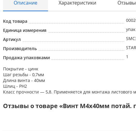
Описание
Характеристики
Отзывы
Абразивные материалы
0002
Код товара
упак
Автоаксессуары и принадлежности
Единица измерения
SMC3
Артикул
Инструменты и оборудование
STAR
Производитель
Электроинструмент
1
Продажа упаковками
Клининг
Покрытие - цинк
Оборудование
Шаг резьбы - 0,7мм
Длина винта - 40мм
Пневмоинструмент
Шлиц - РН2
Класс прочности — 5,8. Применяется для монтажа листового 
Новые товары
Расходные материалы
Отзывы о товаре «Винт М4х40мм потай. го
Режущий инструмент
Ручной инструмент