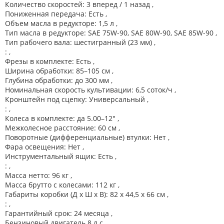
Количество скоростей: 3 вперед / 1 назад ,
Пониженная передача: Есть ,
Объем масла в редукторе: 1,5 л ,
Тип масла в редукторе: SAE 75W-90, SAE 80W-90, SAE 85W-90 ,
Тип рабочего вала: шестигранный (23 мм) ,
: ,
Фрезы в комплекте: Есть ,
Ширина обработки: 85–105 см ,
Глубина обработки: до 300 мм ,
Номинальная скорость культивации: 6,5 соток/ч ,
Кронштейн под сцепку: Универсальный ,
: ,
Колеса в комплекте: да 5.00–12" ,
Межколесное расстояние: 60 см ,
Поворотные (дифференциальные) втулки: Нет ,
Фара освещения: Нет ,
Инструментальный ящик: Есть ,
: ,
Масса нетто: 96 кг ,
Масса брутто с колесами: 112 кг ,
Габариты коробки (Д x Ш x В): 82 x 44,5 x 66 см ,
: ,
Гарантийный срок: 24 месяца ,
Бензиновый двигатель 8 л.с.