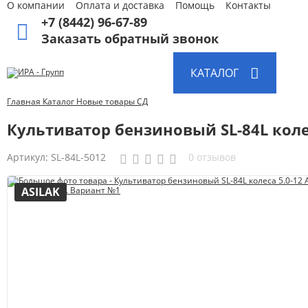
О компании
Оплата и доставка
Помощь
Контакты
+7 (8442) 96-67-89
Заказать обратный звонок
Абразивные материалы
КАТАЛОГ
Автоаксессуары и принадлежности
Инструменты и оборудование
Главная
Каталог
Новые товары
СД
Электроинструмент
Культиватор бензиновый SL-84L колеса
Клининг
Артикул:
SL-84L-5012
0 отзывов
Оборудование
ASILAK
Пневмоинструмент
Новые товары
Расходные материалы
Режущий инструмент
Ручной инструмент