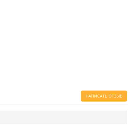
НАПИСАТЬ ОТЗЫВ
Напишите отзыв о товаре или магазине
,
чтобы будущие покупатели не ошиблись в
своем выборе.