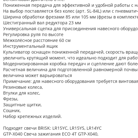
Пониженная передача для эффективной и удобной работы с 
На выбор поставляется без колес (арт. SL-84L) или с пневмати
Ширина обработки фрезами 85 или 105 мм (фрезы в комплект
Шестигранный вал редуктора 23 мм
Универсальная сцепка для присоединения навесного оборуд
Регулировка руля по высоте
Межколёсное расстояние 60 см
Инструментальный ящик
Культиватор оснащен пониженной передачей, cкорость вращен
увеличить крутящий момент, что идеально подходит для рабо
Модернизированная коробка передач и сцепление дают более 
Расчетная величина для подготовленной равномерной почвы с
величина может варьироваться
Примечание: для навесного оборудования требуется винтовая
Резиновые колеса,
Втулки для колес,
Фрезы,
Защитные щитки,
Сошник,
Набор крепежных изделий.
Подходят свечи BRISK: LR15YC, LR15YS, LR14YC
GTP-X040 Свеча зажигания ECO 4T GTP-X040,