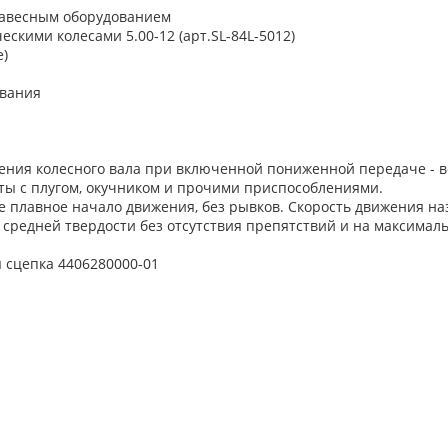
навесным оборудованием
ческими колесами 5.00-12 (арт.SL-84L-5012)
е)
ования
ия колесного вала при включенной пониженной передаче - всег
ты с плугом, окучником и прочими приспособлениями.
плавное начало движения, без рывков. Скорость движения наз
редней твердости без отсутствия препятствий и на максимальн
 сцепка 4406280000-01