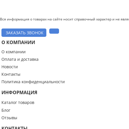
Вся информация о товарах на сайте носит справочный характер и не явл
ЗАКАЗАТЬ ЗВОНОК
О КОМПАНИИ
О компании
Введите код с картинки:
*
Оплата и доставка
Новости
Контакты
Политика конфиденциальности
Я даю согласие на обработку моих персональных данных
ИНФОРМАЦИЯ
ОПУБЛИКОВАТЬ
Каталог товаров
Блог
Нажатием на кнопку «Опубликовать» я даю свое согласие на обработку
персональных данных в соответствии с
указанными условиями
.
Отзывы
КОНТАКТЫ