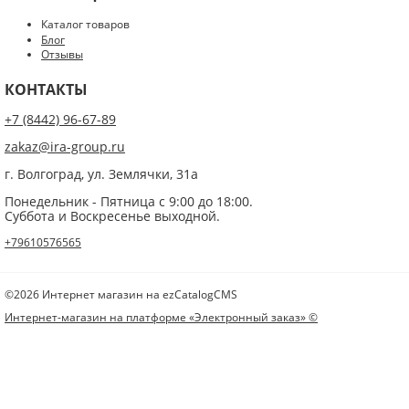
ОПУБЛИКОВАТЬ
Каталог товаров
Блог
Нажатием на кнопку «Опубликовать» я даю свое согласие на обработку
Отзывы
персональных данных в соответствии с
указанными условиями
.
КОНТАКТЫ
+7 (8442) 96-67-89
zakaz@ira-group.ru
г. Волгоград, ул. Землячки, 31а
Понедельник - Пятница с 9:00 до 18:00.
Суббота и Воскресенье выходной.
+79610576565
©2026 Интернет магазин на ezCatalogCMS
Интернет-магазин на платформе «Электронный заказ» ©