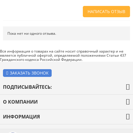
НАПИСАТЬ ОТЗЫВ
Напишите отзыв о товаре или магазине
, чтобы будущие покупатели
не ошиблись в своем выборе.
Пока нет ни одного отзыва.
Сервис
. Как с вами общались менеджеры? Ответили на все вопросы и
помогли выбрать товар?
Вся информация о товарах на сайте носит справочный характер и не
является публичной офертой, определяемой положениями Статьи 437
Доставка
. Как был упакован товар? Доставили ли его вам в
Гражданского кодекса Российской Федерации.
оговоренный срок?
Товар
. Качественный? Какие его плюсы и минусы?
ЗАКАЗАТЬ ЗВОНОК
Правила оформления отзывов
ПОДПИСЫВАЙТЕСЬ:
О КОМПАНИИ
О компании
ИНФОРМАЦИЯ
Оплата и доставка
Каталог товаров
Новости