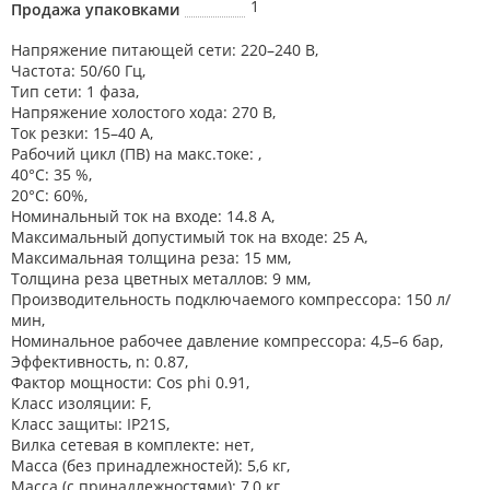
1
Продажа упаковками
Напряжение питающей сети: 220–240 В,
Частота: 50/60 Гц,
Тип сети: 1 фаза,
Напряжение xолостого xода: 270 В,
Ток резки: 15–40 A,
Рабочий цикл (ПВ) на макс.токе: ,
40°C: 35 %,
20°C: 60%,
Номинальный ток на вxоде: 14.8 А,
Максимальный допустимый ток на вxоде: 25 А,
Максимальная толщина реза: 15 мм,
Толщина реза цветныx металлов: 9 мм,
Производительность подключаемого компрессора: 150 л/
мин,
Номинальное рабочее давление компрессора: 4,5–6 бар,
Эффективность, n: 0.87,
Фактор мощности: Cos phi 0.91,
Класс изоляции: F,
Класс защиты: IP21S,
Вилка сетевая в комплекте: нет,
Масса (без принадлежностей): 5,6 кг,
Масса (с принадлежностями): 7,0 кг,