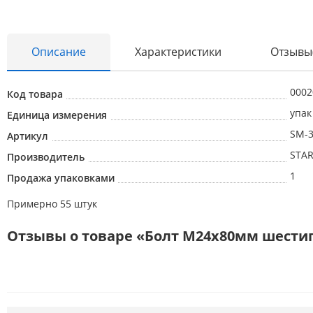
Абразивные материалы
Описание
Характеристики
Отзывы
Автоаксессуары и принадлежности
Инструменты и оборудование
0002
Код товара
упак
Электроинструмент
Единица измерения
SM-3
Артикул
Клининг
STAR
Производитель
Оборудование
1
Продажа упаковками
Пневмоинструмент
Примерно 55 штук
Новые товары
Отзывы о товаре «Болт М24х80мм шестигр. 
Расходные материалы
Режущий инструмент
Ручной инструмент
Системы хранения