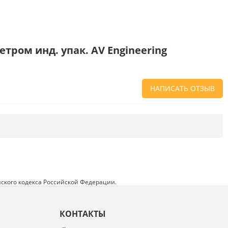
ром инд. упак. AV Engineering
НАПИСАТЬ ОТЗЫВ
Напишите отзыв о товаре или магазине
,
чтобы будущие покупатели не ошиблись в
своем выборе.
Сервис
. Как с вами общались менеджеры?
Ответили на все вопросы и помогли выбрать
товар?
ского кодекса Российской Федерации.
Доставка
. Как был упакован товар?
Доставили ли его вам в оговоренный срок?
КОНТАКТЫ
Товар
. Качественный? Какие его плюсы и
минусы?