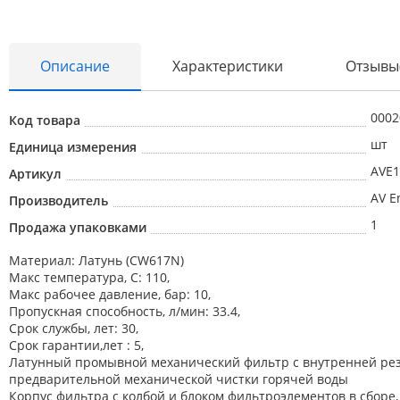
Описание
Характеристики
Отзывы
0002
Код товара
шт
Единица измерения
Абразивные материалы
AVE1
Артикул
Автоаксессуары и принадлежности
AV E
Производитель
Инструменты и оборудование
1
Продажа упаковками
Электроинструмент
Материал: Латунь (CW617N)
Макс температура, С: 110,
Клининг
Макс рабочее давление, бар: 10,
Пропускная способность, л/мин: 33.4,
Оборудование
Срок службы, лет: 30,
Пневмоинструмент
Срок гарантии,лет : 5,
Латунный промывной механический фильтр с внутренней резь
Новые товары
предварительной механической чистки горячей воды
Корпус фильтра с колбой и блоком фильтроэлементов в сборе,