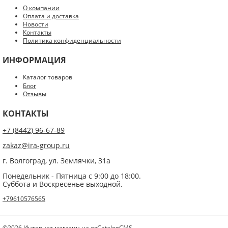
О компании
Оплата и доставка
Новости
Контакты
Политика конфиденциальности
Я даю согласие на обработку моих персональных данных
ИНФОРМАЦИЯ
ОПУБЛИКОВАТЬ
Каталог товаров
Блог
Нажатием на кнопку «Опубликовать» я даю свое согласие на обработку
Отзывы
персональных данных в соответствии с
указанными условиями
.
КОНТАКТЫ
+7 (8442) 96-67-89
zakaz@ira-group.ru
г. Волгоград, ул. Землячки, 31а
Понедельник - Пятница с 9:00 до 18:00.
Суббота и Воскресенье выходной.
+79610576565
©2026 Интернет магазин на ezCatalogCMS