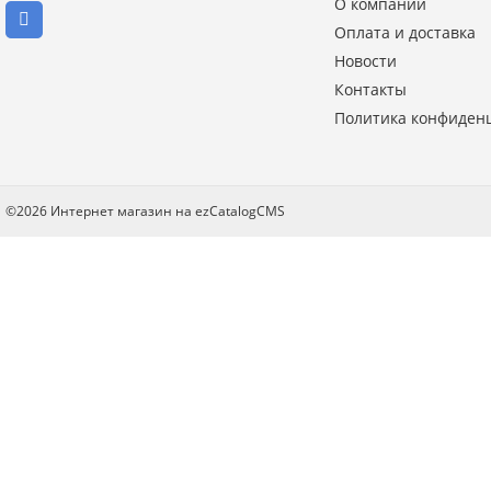
О компании
Оплата и доставка
Новости
Введите код с картинки:
Контакты
*
Политика конфиден
Я даю согласие на обработку моих персональных данных
©2026 Интернет магазин на ezCatalogCMS
ОПУБЛИКОВАТЬ
Нажатием на кнопку «Опубликовать» я даю свое согласие на обработку
персональных данных в соответствии с
указанными условиями
.