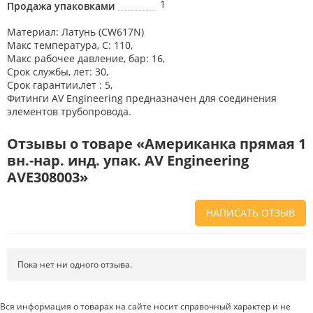
1
Продажа упаковками
Материал: Латунь (CW617N)
Макс температура, С: 110,
Макс рабочее давление, бар: 16,
Срок службы, лет: 30,
Срок гарантии,лет : 5,
Фитинги AV Engineering предназначен для соединения
элементов трубопровода.
Отзывы о товаре «Американка прямая 1
вн.-нар. инд. упак. AV Engineering
AVE308003»
НАПИСАТЬ ОТЗЫВ
Напишите отзыв о товаре или магазине
, чтобы будущие покупатели
не ошиблись в своем выборе.
Пока нет ни одного отзыва.
Сервис
. Как с вами общались менеджеры? Ответили на все вопросы и
помогли выбрать товар?
Вся информация о товарах на сайте носит справочный характер и не