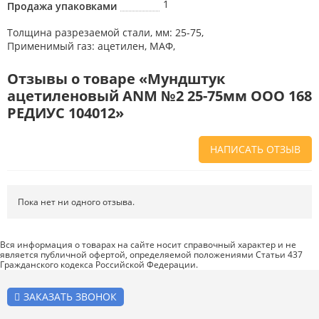
1
Продажа упаковками
Толщина разрезаемой стали, мм: 25-75,
Применимый газ: ацетилен, МАФ,
Отзывы о товаре «Мундштук
ацетиленовый ANM №2 25-75мм ООО 168
РЕДИУС 104012»
НАПИСАТЬ ОТЗЫВ
Напишите отзыв о товаре или магазине
, чтобы будущие покупатели
не ошиблись в своем выборе.
Пока нет ни одного отзыва.
Сервис
. Как с вами общались менеджеры? Ответили на все вопросы и
помогли выбрать товар?
Вся информация о товарах на сайте носит справочный характер и не
является публичной офертой, определяемой положениями Статьи 437
Доставка
. Как был упакован товар? Доставили ли его вам в
Гражданского кодекса Российской Федерации.
оговоренный срок?
Товар
. Качественный? Какие его плюсы и минусы?
ЗАКАЗАТЬ ЗВОНОК
Правила оформления отзывов