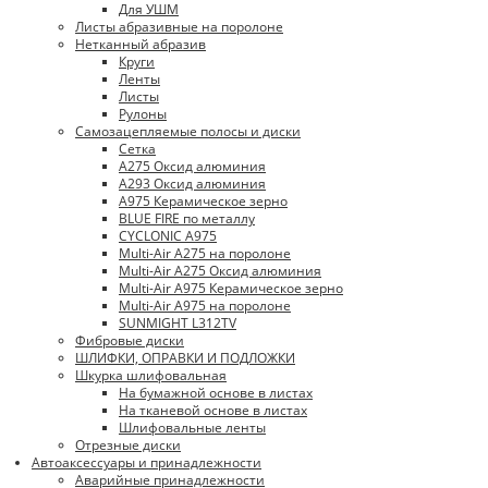
Для УШМ
Листы абразивные на поролоне
Нетканный абразив
Круги
Ленты
Листы
Рулоны
Самозацепляемые полосы и диски
Сетка
A275 Оксид алюминия
A293 Оксид алюминия
A975 Керамическое зерно
BLUE FIRE по металлу
CYCLONIC A975
Multi-Air A275 на поролоне
Multi-Air A275 Оксид алюминия
Multi-Air A975 Керамическое зерно
Multi-Air A975 на поролоне
SUNMIGHT L312TV
Фибровые диски
ШЛИФКИ, ОПРАВКИ И ПОДЛОЖКИ
Шкурка шлифовальная
На бумажной основе в листах
На тканевой основе в листах
Шлифовальные ленты
Отрезные диски
Автоаксессуары и принадлежности
Аварийные принадлежности