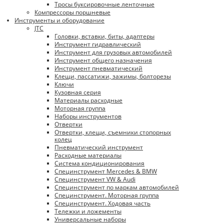
Тросы буксировочные ленточные
Компрессоры поршневые
Инструменты и оборудование
JTC
Головки, вставки, биты, адаптеры
Инструмент гидравлический
Инструмент для грузовых автомобилей
Инструмент общего назначения
Инструмент пневматический
Клещи, пассатижи, зажимы, болторезы
Ключи
Кузовная серия
Материалы расходные
Моторная группа
Наборы инструментов
Отвертки
Отвертки, клещи, съемники стопорных
колец
Пневматический инструмент
Расходные материалы
Система кондиционирования
Специнструмент Mercedes & BMW
Специнструмент VW & Audi
Специнструмент по маркам автомобилей
Специнструмент. Моторная группа
Специнструмент. Ходовая часть
Тележки и ложементы
Универсальные наборы