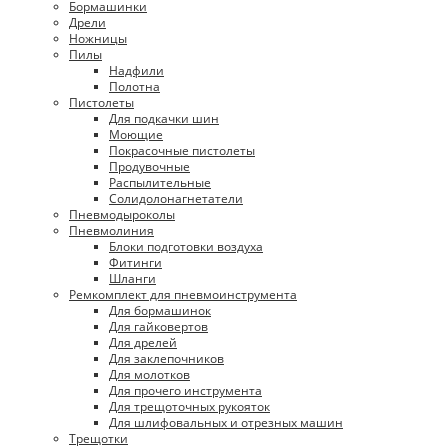
Бормашинки
Дрели
Ножницы
Пилы
Надфили
Полотна
Пистолеты
Для подкачки шин
Моющие
Покрасочные пистолеты
Продувочные
Распылительные
Солидолонагнетатели
Пневмодыроколы
Пневмолиния
Блоки подготовки воздуха
Фитинги
Шланги
Ремкомплект для пневмоинструмента
Для бормашинок
Для гайковертов
Для дрелей
Для заклепочников
Для молотков
Для прочего инструмента
Для трещоточных рукояток
Для шлифовальных и отрезных машин
Трещотки