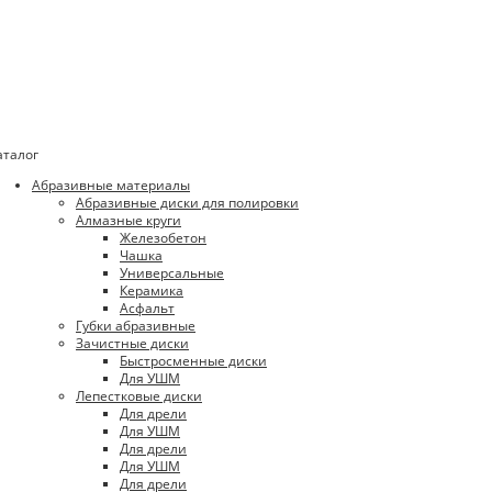
аталог
Абразивные материалы
Абразивные диски для полировки
Алмазные круги
Железобетон
Чашка
Универсальные
Керамика
Асфальт
Губки абразивные
Зачистные диски
Быстросменные диски
Для УШМ
Лепестковые диски
Для дрели
Для УШМ
Для дрели
Для УШМ
Для дрели