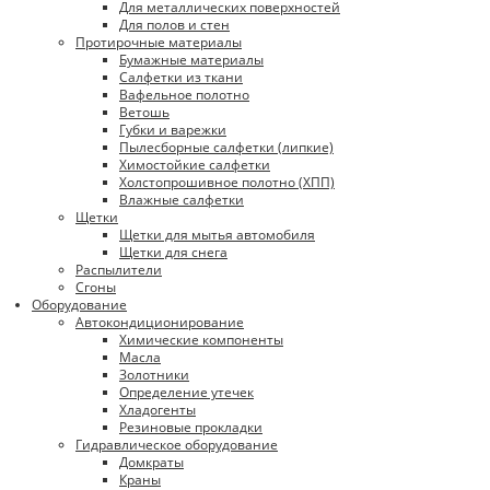
Для металлических поверхностей
Для полов и стен
Протирочные материалы
Бумажные материалы
Салфетки из ткани
Вафельное полотно
Ветошь
Губки и варежки
Пылесборные салфетки (липкие)
Химостойкие салфетки
Холстопрошивное полотно (ХПП)
Влажные салфетки
Щетки
Щетки для мытья автомобиля
Щетки для снега
Распылители
Сгоны
Оборудование
Автокондиционирование
Химические компоненты
Масла
Золотники
Определение утечек
Хладогенты
Резиновые прокладки
Гидравлическое оборудование
Домкраты
Краны