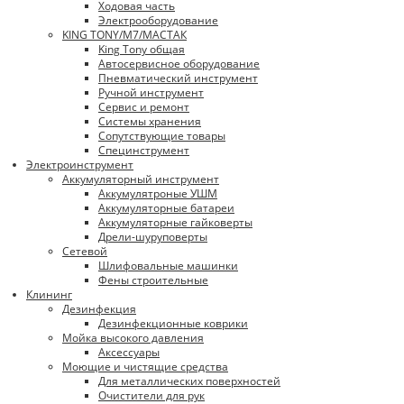
Ходовая часть
Электрооборудование
KING TONY/М7/МАСТАК
King Tony общая
Автосервисное оборудование
Пневматический инструмент
Ручной инструмент
Сервис и ремонт
Системы хранения
Сопутствующие товары
Специнструмент
Электроинструмент
Аккумуляторный инструмент
Аккумулятроные УШМ
Аккумуляторные батареи
Аккумуляторные гайковерты
Дрели-шуруповерты
Сетевой
Шлифовальные машинки
Фены строительные
Клининг
Дезинфекция
Дезинфекционные коврики
Мойка высокого давления
Аксессуары
Моющие и чистящие средства
Для металлических поверхностей
Очистители для рук