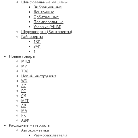
Шлифовальные машины
Вибрационные
Ленточные
Орбитальные
Полировальные
Угловые (УШМ)
Шуруповерты (Винтоверты)
Гайковерты
1/2"
3/4"
1"
Новые товары
МПД
МИ
ТЭД
Новый инструмент
WD
АС
РС
СД
МГТ
АР
МА
РК
АВФ
Расходные материалы
Автокосметика
Размораживатели