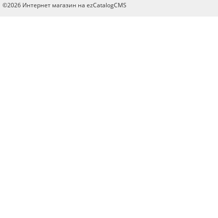
©2026 Интернет магазин на ezCatalogCMS
ОПУБЛИКОВАТЬ
Нажатием на кнопку «Опубликовать» я даю свое согласие на обработку
персональных данных в соответствии с
указанными условиями
.