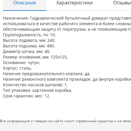
Описание
Характеристики
Отзывы
Автоаксессуары и принадлежности
Инструменты и оборудование
Назначение: Гидравлический бутылочный домкрат представля
использоваться в качестве рабочего элемента в более сложн
Электроинструмент
обеспечивающим защиту от перегрузки, и не позволяющим по
Клининг
Грузоподъемность, тн: 10,
Высота подхвата, мм: 240,
Оборудование
Высота подъема, мм: 480,
Диаметр штока, мм: 40,
Пневмоинструмент
Размер основания, мм: 125x125,
Основание: чугун,
Новые товары
Корпус: сталь,
Наличие предохранительного клапана: да,
Расходные материалы
Наличие ремонтного комплекта прокладок: да (внутри коробки
Количество насосов (штоков): 1,
Режущий инструмент
Тип упаковки: картонная коробка,
Срок гарантии, мес: 12,
Ручной инструмент
Системы хранения
Спецодежда и СИЗ
Вся информация о товарах на сайте носит справочный характер и не явл
Хиты продаж