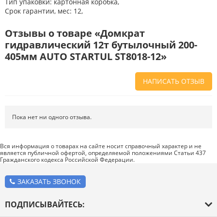
Тип упаковки: картонная коробка,
Срок гарантии, мес: 12,
Отзывы о товаре «Домкрат
гидравлический 12т бутылочный 200-
405мм AUTO STARTUL ST8018-12»
НАПИСАТЬ ОТЗЫВ
Напишите отзыв о товаре или магазине
, чтобы будущие покупатели
не ошиблись в своем выборе.
Пока нет ни одного отзыва.
Сервис
. Как с вами общались менеджеры? Ответили на все вопросы и
помогли выбрать товар?
Вся информация о товарах на сайте носит справочный характер и не
является публичной офертой, определяемой положениями Статьи 437
Доставка
. Как был упакован товар? Доставили ли его вам в
Гражданского кодекса Российской Федерации.
оговоренный срок?
Товар
. Качественный? Какие его плюсы и минусы?
ЗАКАЗАТЬ ЗВОНОК
Правила оформления отзывов
ПОДПИСЫВАЙТЕСЬ: