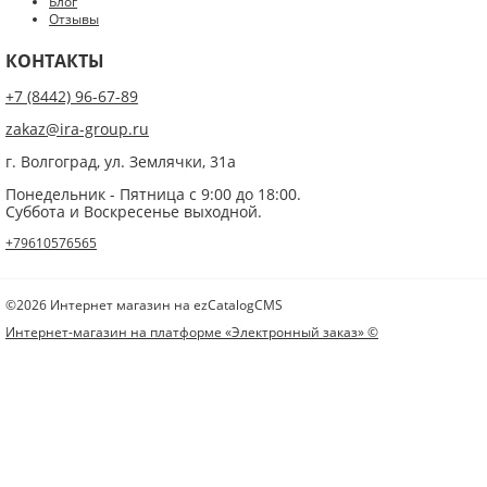
Блог
Нажатием на кнопку «Опубликовать» я даю свое согласие на обработку
Отзывы
персональных данных в соответствии с
указанными условиями
.
КОНТАКТЫ
+7 (8442) 96-67-89
zakaz@ira-group.ru
г. Волгоград, ул. Землячки, 31а
Понедельник - Пятница с 9:00 до 18:00.
Суббота и Воскресенье выходной.
+79610576565
©2026 Интернет магазин на ezCatalogCMS
Интернет-магазин на платформе «Электронный заказ» ©